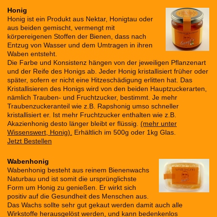
Honig
Honig ist ein Produkt aus Nektar, Honigtau oder
aus beiden gemischt, vermengt mit
körpereigenen Stoffen der Bienen, dass nach
Entzug von Wasser und dem Umtragen in ihren
Waben entsteht.
Die Farbe und Konsistenz hängen von der jeweiligen Pflanzenart
und der Reife des Honigs ab. Jeder Honig kristallisiert früher oder
später, sofern er nicht eine Hitzeschädigung erlitten hat. Das
Kristallisieren des Honigs wird von den beiden Hauptzuckerarten,
nämlich Trauben- und Fruchtzucker, bestimmt. Je mehr
Traubenzuckeranteil wie z.B. Rapshonig umso schneller
kristallisiert er. Ist mehr Fruchtzucker enthalten wie z.B.
Akazienhonig desto länger bleibt er flüssig.
(mehr unter
Wissenswert, Honig).
Erhältlich im 500g oder 1kg Glas.
Jetzt Bestellen
Wabenhonig
Wabenhonig besteht aus reinem Bienenwachs
Naturbau und ist somit die ursprünglichste
Form um Honig zu genießen. Er wirkt sich
positiv auf die Gesundheit des Menschen aus.
Das Wachs sollte sehr gut gekaut werden damit auch alle
Wirkstoffe herausgelöst werden, und kann bedenkenlos